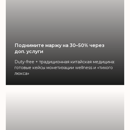
Поднимите маржу на 30–50% через
доп. услуги
Duty-free + традиционная китайская медицина:
готовые кейсы монетизации wellness и «тихого
люкса»