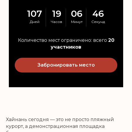
107
19
06
45
Дней
Часов
Минут
Секунд
Количество мест ограничено: всего
20
участников
Забронировать место
Хайнань сегодня — это не просто пляжный
курорт, а демонстрационная площадка