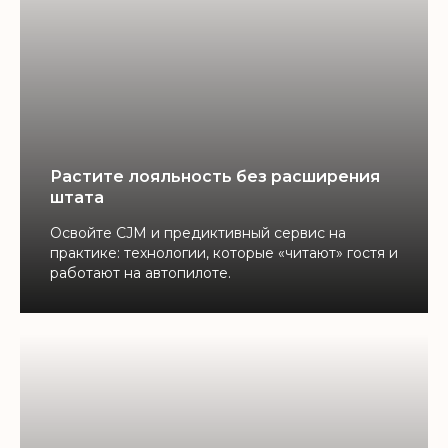
Растите лояльность без расширения
штата
Освойте CJM и предиктивный сервис на
практике: технологии, которые «читают» гостя и
работают на автопилоте.